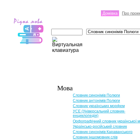
Домівка
Про прое
Мова
Словник синонімів Полюги
Словник антонімів Полюги
Словник українських морфем
УСЕ (Універсальний словник-
енциклопедія)
Орфографічний словник української 
Українсько-російський словник
Словник синонімів Караванського
Словник іншомовник слів