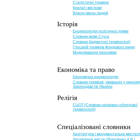
Стилістичні терміни
Крилаті вислови
Власні імена людей
Історія
Енциклопедія політичної думки
Словник мови Стуса
Словник бюджетної термінології
Глосарій термінів Фондового ринку
Моделювання економіки
Економіка та право
Eкономічна енциклопедія
Словник термінів, уживаних у чинном
Законодавстві України
Релігія
СЦОТ (Словник церковно-обрядової
термінології)
Спеціалізовані словники
Архітектура і монументальне мистец
Управління якістю (Вакуленко А.В.)