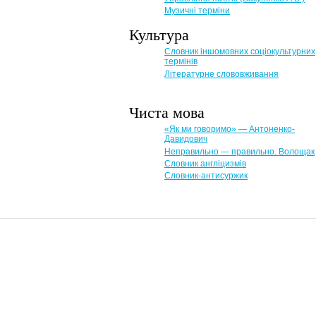
Музичні терміни
Культура
Словник іншомовних соціокультурних
термінів
Літературне слововживання
Чиста мова
«Як ми говоримо» — Антоненко-
Давидович
Неправильно — правильно. Волощак
Словник англіцизмів
Словник-антисуржик