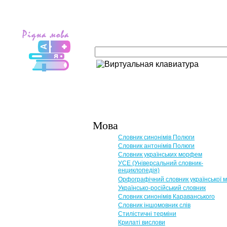
Мова
Словник синонімів Полюги
Словник антонімів Полюги
Словник українських морфем
УСЕ (Універсальний словник-
енциклопедія)
Орфографічний словник української 
Українсько-російський словник
Словник синонімів Караванського
Словник іншомовник слів
Стилістичні терміни
Крилаті вислови