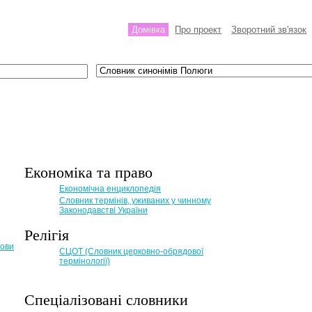
Домівка
Про проект
Зворотний зв'язок
Економіка та право
Eкономічна енциклопедія
Словник термінів, уживаних у чинному
Законодавстві України
Релігія
мови
СЦОТ (Словник церковно-обрядової
термінології)
Спеціалізовані словники