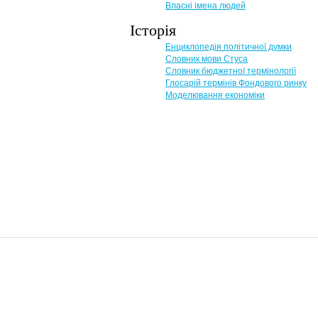
Власні імена людей
Історія
Енциклопедія політичної думки
Словник мови Стуса
Словник бюджетної термінології
Глосарій термінів Фондового ринку
Моделювання економіки