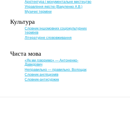
Архітектура і монументальне мистецтво
Управління якістю (Вакуленко А.В.)
Музичні терміни
Культура
Словник іншомовних соціокультурних
термінів
Літературне слововживання
Чиста мова
«Як ми говоримо» — Антоненко-
Давидович
Неправильно — правильно. Волощак
Словник англіцизмів
Словник-антисуржик