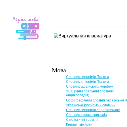
Мова
Словник синонімів Полюги
Словник антонімів Полюги
Словник українських морфем
УСЕ (Універсальний словник-
енциклопедія)
Орфографічний словник української 
Українсько-російський словник
Словник синонімів Караванського
Словник іншомовник слів
Стилістичні терміни
Крилаті вислови