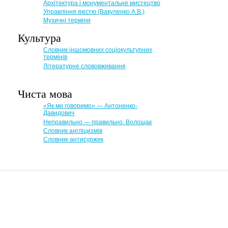
Архітектура і монументальне мистецтво
Управління якістю (Вакуленко А.В.)
Музичні терміни
Культура
Словник іншомовних соціокультурних
термінів
Літературне слововживання
Чиста мова
«Як ми говоримо» — Антоненко-
Давидович
Неправильно — правильно. Волощак
Словник англіцизмів
Словник-антисуржик