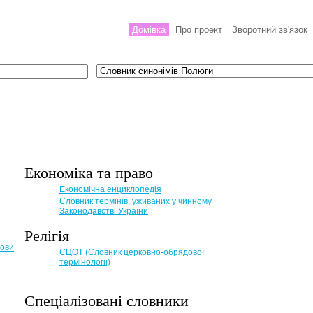
Домівка
Про проект
Зворотний зв'язок
Економіка та право
Eкономічна енциклопедія
Словник термінів, уживаних у чинному
Законодавстві України
Релігія
мови
СЦОТ (Словник церковно-обрядової
термінології)
Спеціалізовані словники