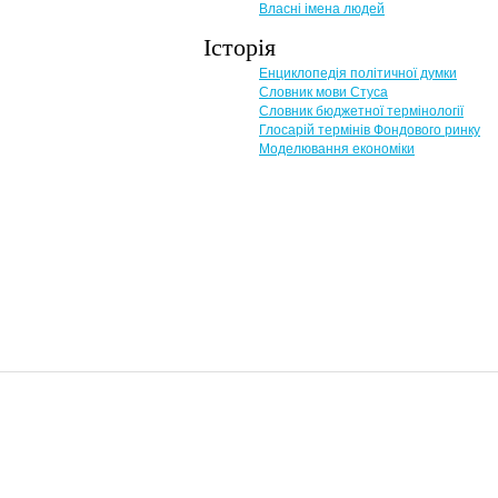
Власні імена людей
Історія
Енциклопедія політичної думки
Словник мови Стуса
Словник бюджетної термінології
Глосарій термінів Фондового ринку
Моделювання економіки