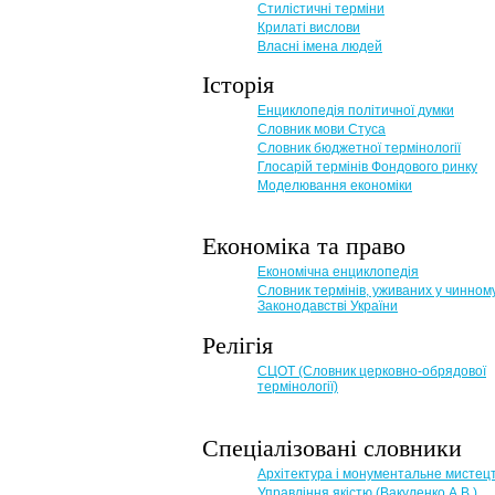
Стилістичні терміни
Крилаті вислови
Власні імена людей
Історія
Енциклопедія політичної думки
Словник мови Стуса
Словник бюджетної термінології
Глосарій термінів Фондового ринку
Моделювання економіки
Економіка та право
Eкономічна енциклопедія
Словник термінів, уживаних у чинном
Законодавстві України
Релігія
СЦОТ (Словник церковно-обрядової
термінології)
Спеціалізовані словники
Архітектура і монументальне мистец
Управління якістю (Вакуленко А.В.)