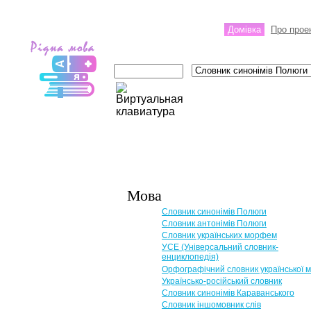
Домівка
Про прое
Мова
Словник синонімів Полюги
Словник антонімів Полюги
Словник українських морфем
УСЕ (Універсальний словник-
енциклопедія)
Орфографічний словник української 
Українсько-російський словник
Словник синонімів Караванського
Словник іншомовник слів