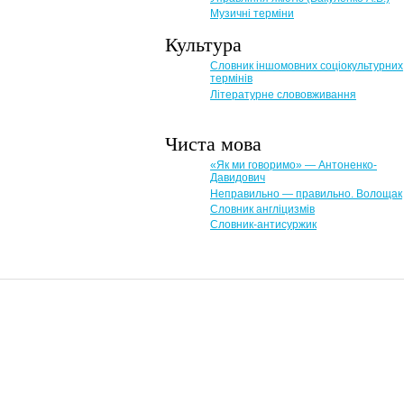
Музичні терміни
Культура
Словник іншомовних соціокультурних
термінів
Літературне слововживання
Чиста мова
«Як ми говоримо» — Антоненко-
Давидович
Неправильно — правильно. Волощак
Словник англіцизмів
Словник-антисуржик