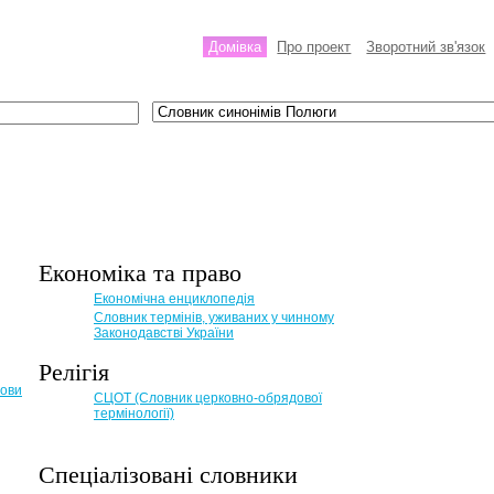
Домівка
Про проект
Зворотний зв'язок
Економіка та право
Eкономічна енциклопедія
Словник термінів, уживаних у чинному
Законодавстві України
Релігія
мови
СЦОТ (Словник церковно-обрядової
термінології)
Спеціалізовані словники