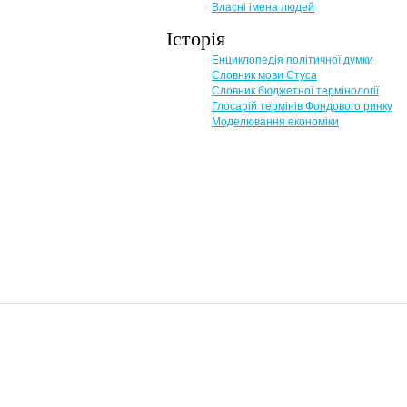
Власні імена людей
Історія
Енциклопедія політичної думки
Словник мови Стуса
Словник бюджетної термінології
Глосарій термінів Фондового ринку
Моделювання економіки