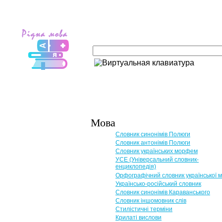
Мова
Словник синонімів Полюги
Словник антонімів Полюги
Словник українських морфем
УСЕ (Універсальний словник-
енциклопедія)
Орфографічний словник української 
Українсько-російський словник
Словник синонімів Караванського
Словник іншомовник слів
Стилістичні терміни
Крилаті вислови