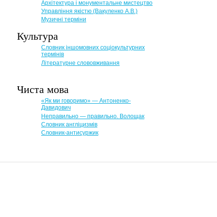
Архітектура і монументальне мистецтво
Управління якістю (Вакуленко А.В.)
Музичні терміни
Культура
Словник іншомовних соціокультурних
термінів
Літературне слововживання
Чиста мова
«Як ми говоримо» — Антоненко-
Давидович
Неправильно — правильно. Волощак
Словник англіцизмів
Словник-антисуржик