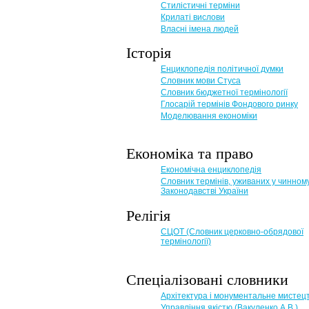
Стилістичні терміни
Крилаті вислови
Власні імена людей
Історія
Енциклопедія політичної думки
Словник мови Стуса
Словник бюджетної термінології
Глосарій термінів Фондового ринку
Моделювання економіки
Економіка та право
Eкономічна енциклопедія
Словник термінів, уживаних у чинном
Законодавстві України
Релігія
СЦОТ (Словник церковно-обрядової
термінології)
Спеціалізовані словники
Архітектура і монументальне мистец
Управління якістю (Вакуленко А.В.)