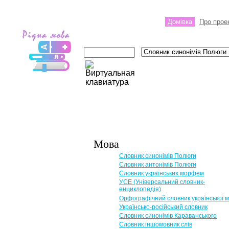
Домівка
Про прое
Мова
Словник синонімів Полюги
Словник антонімів Полюги
Словник українських морфем
УСЕ (Універсальний словник-
енциклопедія)
Орфографічний словник української 
Українсько-російський словник
Словник синонімів Караванського
Словник іншомовник слів