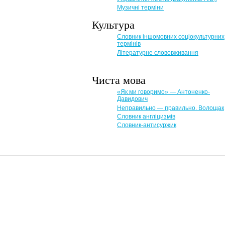
Музичні терміни
Культура
Словник іншомовних соціокультурних
термінів
Літературне слововживання
Чиста мова
«Як ми говоримо» — Антоненко-
Давидович
Неправильно — правильно. Волощак
Словник англіцизмів
Словник-антисуржик