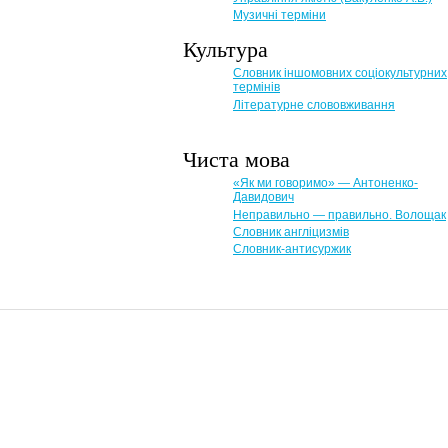
Музичні терміни
Культура
Словник іншомовних соціокультурних
термінів
Літературне слововживання
Чиста мова
«Як ми говоримо» — Антоненко-
Давидович
Неправильно — правильно. Волощак
Словник англіцизмів
Словник-антисуржик