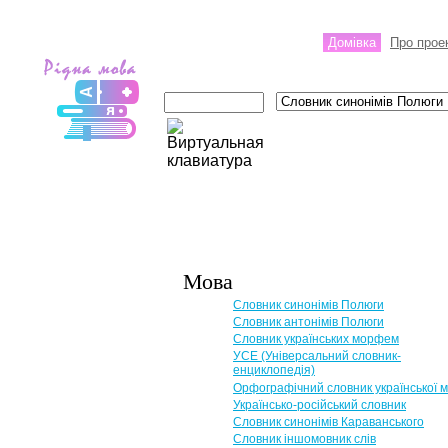
Домівка
Про прое
Мова
Словник синонімів Полюги
Словник антонімів Полюги
Словник українських морфем
УСЕ (Універсальний словник-
енциклопедія)
Орфографічний словник української 
Українсько-російський словник
Словник синонімів Караванського
Словник іншомовник слів