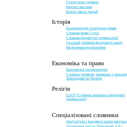
Стилістичні терміни
Крилаті вислови
Власні імена людей
Історія
Енциклопедія політичної думки
Словник мови Стуса
Словник бюджетної термінології
Глосарій термінів Фондового ринку
Моделювання економіки
Економіка та право
Eкономічна енциклопедія
Словник термінів, уживаних у чинном
Законодавстві України
Релігія
СЦОТ (Словник церковно-обрядової
термінології)
Спеціалізовані словники
Архітектура і монументальне мистец
Управління якістю (Вакуленко А.В.)