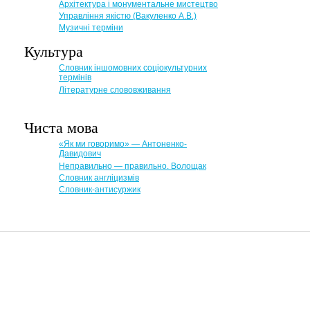
Архітектура і монументальне мистецтво
Управління якістю (Вакуленко А.В.)
Музичні терміни
Культура
Словник іншомовних соціокультурних
термінів
Літературне слововживання
Чиста мова
«Як ми говоримо» — Антоненко-
Давидович
Неправильно — правильно. Волощак
Словник англіцизмів
Словник-антисуржик