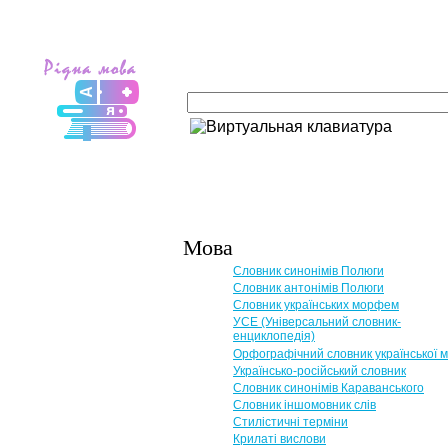
Мова
Словник синонімів Полюги
Словник антонімів Полюги
Словник українських морфем
УСЕ (Універсальний словник-
енциклопедія)
Орфографічний словник української 
Українсько-російський словник
Словник синонімів Караванського
Словник іншомовник слів
Стилістичні терміни
Крилаті вислови