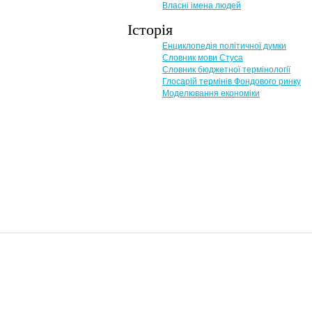
Власні імена людей
Історія
Енциклопедія політичної думки
Словник мови Стуса
Словник бюджетної термінології
Глосарій термінів Фондового ринку
Моделювання економіки