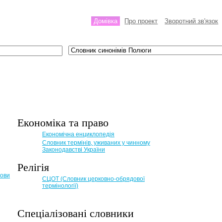
Домівка
Про проект
Зворотний зв'язок
Економіка та право
Eкономічна енциклопедія
Словник термінів, уживаних у чинному
Законодавстві України
Релігія
мови
СЦОТ (Словник церковно-обрядової
термінології)
Спеціалізовані словники