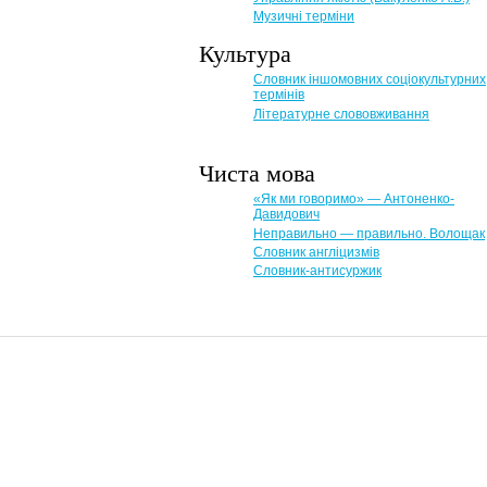
Музичні терміни
Культура
Словник іншомовних соціокультурних
термінів
Літературне слововживання
Чиста мова
«Як ми говоримо» — Антоненко-
Давидович
Неправильно — правильно. Волощак
Словник англіцизмів
Словник-антисуржик