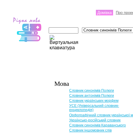
Домівка
Про прое
Мова
Словник синонімів Полюги
Словник антонімів Полюги
Словник українських морфем
УСЕ (Універсальний словник-
енциклопедія)
Орфографічний словник української 
Українсько-російський словник
Словник синонімів Караванського
Словник іншомовник слів