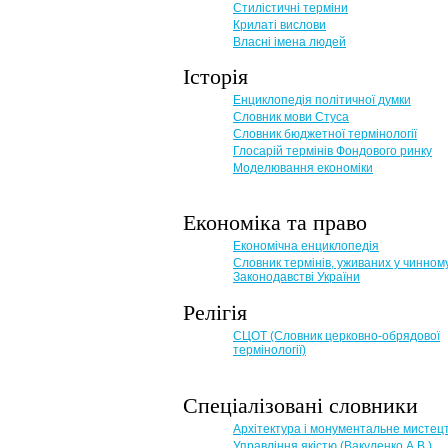
Стилістичні терміни
Крилаті вислови
Власні імена людей
Історія
Енциклопедія політичної думки
Словник мови Стуса
Словник бюджетної термінології
Глосарій термінів Фондового ринку
Моделювання економіки
Економіка та право
Eкономічна енциклопедія
Словник термінів, уживаних у чинном
Законодавстві України
Релігія
СЦОТ (Словник церковно-обрядової
термінології)
Спеціалізовані словники
Архітектура і монументальне мистец
Управління якістю (Вакуленко А.В.)