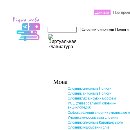
Домівка
Про прое
Мова
Словник синонімів Полюги
Словник антонімів Полюги
Словник українських морфем
УСЕ (Універсальний словник-
енциклопедія)
Орфографічний словник української 
Українсько-російський словник
Словник синонімів Караванського
Словник іншомовник слів