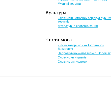
Музичні терміни
Культура
Словник іншомовних соціокультурних
термінів
Літературне слововживання
Чиста мова
«Як ми говоримо» — Антоненко-
Давидович
Неправильно — правильно. Волощак
Словник англіцизмів
Словник-антисуржик