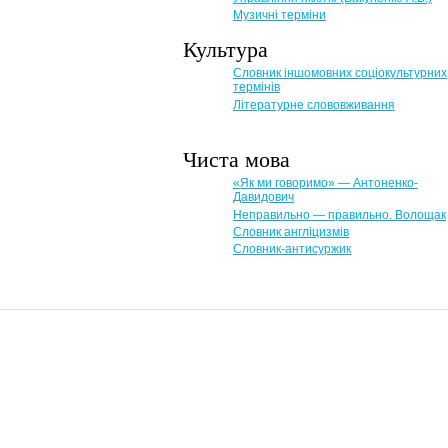
Музичні терміни
Культура
Словник іншомовних соціокультурних
термінів
Літературне слововживання
Чиста мова
«Як ми говоримо» — Антоненко-
Давидович
Неправильно — правильно. Волощак
Словник англіцизмів
Словник-антисуржик