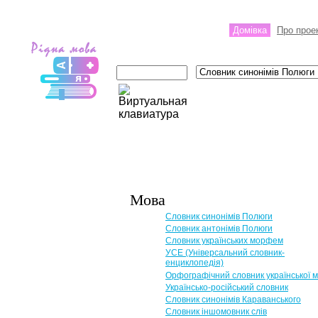
Домівка
Про прое
Мова
Словник синонімів Полюги
Словник антонімів Полюги
Словник українських морфем
УСЕ (Універсальний словник-
енциклопедія)
Орфографічний словник української 
Українсько-російський словник
Словник синонімів Караванського
Словник іншомовник слів