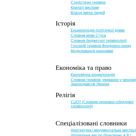
Стилістичні терміни
Крилаті вислови
Власні імена людей
Історія
Енциклопедія політичної думки
Словник мови Стуса
Словник бюджетної термінології
Глосарій термінів Фондового ринку
Моделювання економіки
Економіка та право
Eкономічна енциклопедія
Словник термінів, уживаних у чинном
Законодавстві України
Релігія
СЦОТ (Словник церковно-обрядової
термінології)
Спеціалізовані словники
Архітектура і монументальне мистец
Управління якістю (Вакуленко А.В.)