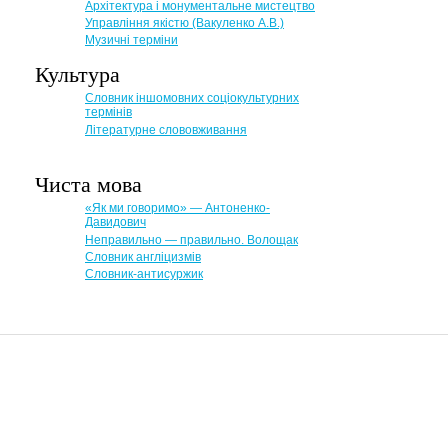
Архітектура і монументальне мистецтво
Управління якістю (Вакуленко А.В.)
Музичні терміни
Культура
Словник іншомовних соціокультурних
термінів
Літературне слововживання
Чиста мова
«Як ми говоримо» — Антоненко-
Давидович
Неправильно — правильно. Волощак
Словник англіцизмів
Словник-антисуржик