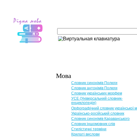
Мова
Словник синонімів Полюги
Словник антонімів Полюги
Словник українських морфем
УСЕ (Універсальний словник-
енциклопедія)
Орфографічний словник української 
Українсько-російський словник
Словник синонімів Караванського
Словник іншомовник слів
Стилістичні терміни
Крилаті вислови