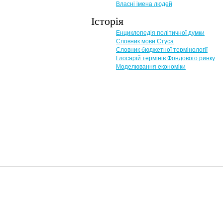
Власні імена людей
Історія
Енциклопедія політичної думки
Словник мови Стуса
Словник бюджетної термінології
Глосарій термінів Фондового ринку
Моделювання економіки