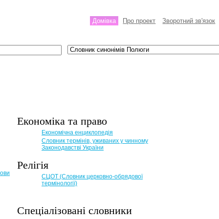
Домівка
Про проект
Зворотний зв'язок
Економіка та право
Eкономічна енциклопедія
Словник термінів, уживаних у чинному
Законодавстві України
Релігія
мови
СЦОТ (Словник церковно-обрядової
термінології)
Спеціалізовані словники