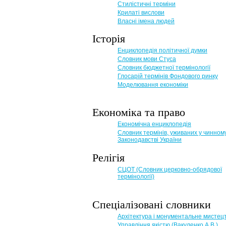
Стилістичні терміни
Крилаті вислови
Власні імена людей
Історія
Енциклопедія політичної думки
Словник мови Стуса
Словник бюджетної термінології
Глосарій термінів Фондового ринку
Моделювання економіки
Економіка та право
Eкономічна енциклопедія
Словник термінів, уживаних у чинном
Законодавстві України
Релігія
СЦОТ (Словник церковно-обрядової
термінології)
Спеціалізовані словники
Архітектура і монументальне мистец
Управління якістю (Вакуленко А.В.)