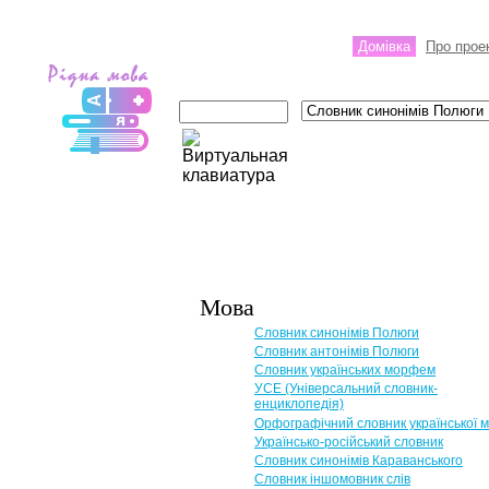
Домівка
Про прое
Мова
Словник синонімів Полюги
Словник антонімів Полюги
Словник українських морфем
УСЕ (Універсальний словник-
енциклопедія)
Орфографічний словник української 
Українсько-російський словник
Словник синонімів Караванського
Словник іншомовник слів