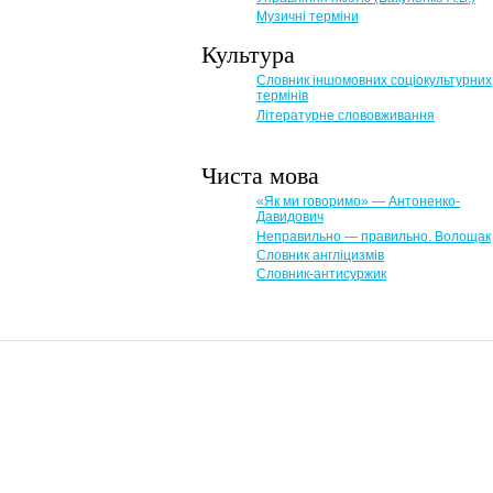
Музичні терміни
Культура
Словник іншомовних соціокультурних
термінів
Літературне слововживання
Чиста мова
«Як ми говоримо» — Антоненко-
Давидович
Неправильно — правильно. Волощак
Словник англіцизмів
Словник-антисуржик