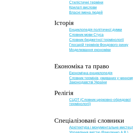
Стилістичні терміни
Крилаті вислови
Власні імена людей
Історія
Енциклопедія політичної думки
Словник мови Стуса
Словник бюджетної термінології
Глосарій термінів Фондового ринку
Моделювання економіки
Економіка та право
Eкономічна енциклопедія
Словник термінів, уживаних у чинном
Законодавстві України
Релігія
СЦОТ (Словник церковно-обрядової
термінології)
Спеціалізовані словники
Архітектура і монументальне мистец
Управління якістю (Вакуленко А.В.)