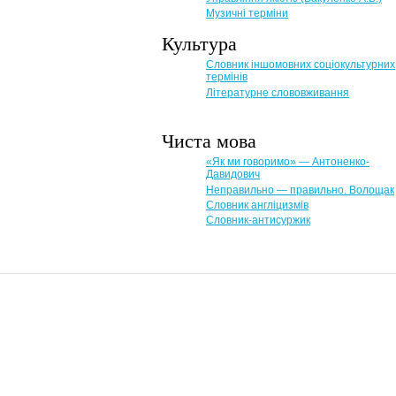
Музичні терміни
Культура
Словник іншомовних соціокультурних
термінів
Літературне слововживання
Чиста мова
«Як ми говоримо» — Антоненко-
Давидович
Неправильно — правильно. Волощак
Словник англіцизмів
Словник-антисуржик