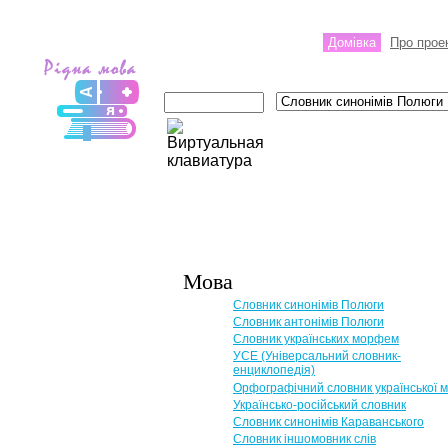
Домівка
Про прое
Мова
Словник синонімів Полюги
Словник антонімів Полюги
Словник українських морфем
УСЕ (Універсальний словник-
енциклопедія)
Орфографічний словник української 
Українсько-російський словник
Словник синонімів Караванського
Словник іншомовник слів