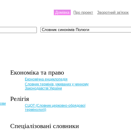
Домівка
Про проект
Зворотний зв'язок
Економіка та право
Eкономічна енциклопедія
Словник термінів, уживаних у чинному
Законодавстві України
Релігія
мови
СЦОТ (Словник церковно-обрядової
термінології)
Спеціалізовані словники