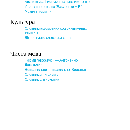
Архітектура і монументальне мистецтво
Управління якістю (Вакуленко А.В.)
Музичні терміни
Культура
Словник іншомовних соціокультурних
термінів
Літературне слововживання
Чиста мова
«Як ми говоримо» — Антоненко-
Давидович
Неправильно — правильно. Волощак
Словник англіцизмів
Словник-антисуржик