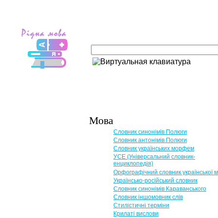
Мова
Словник синонімів Полюги
Словник антонімів Полюги
Словник українських морфем
УСЕ (Універсальний словник-
енциклопедія)
Орфографічний словник української 
Українсько-російський словник
Словник синонімів Караванського
Словник іншомовник слів
Стилістичні терміни
Крилаті вислови