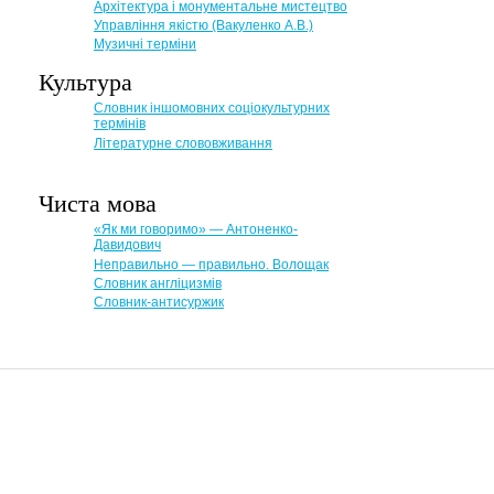
Архітектура і монументальне мистецтво
Управління якістю (Вакуленко А.В.)
Музичні терміни
Культура
Словник іншомовних соціокультурних
термінів
Літературне слововживання
Чиста мова
«Як ми говоримо» — Антоненко-
Давидович
Неправильно — правильно. Волощак
Словник англіцизмів
Словник-антисуржик