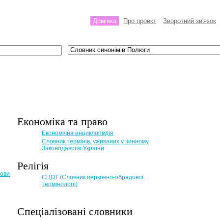
Домівка
Про проект
Зворотний зв'язок
Економіка та право
Eкономічна енциклопедія
Словник термінів, уживаних у чинному
Законодавстві України
Релігія
мови
СЦОТ (Словник церковно-обрядової
термінології)
Спеціалізовані словники