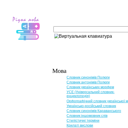
Мова
Словник синонімів Полюги
Словник антонімів Полюги
Словник українських морфем
УСЕ (Універсальний словник-
енциклопедія)
Орфографічний словник української 
Українсько-російський словник
Словник синонімів Караванського
Словник іншомовник слів
Стилістичні терміни
Крилаті вислови