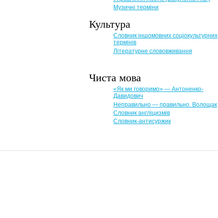
Музичні терміни
Культура
Словник іншомовних соціокультурних
термінів
Літературне слововживання
Чиста мова
«Як ми говоримо» — Антоненко-
Давидович
Неправильно — правильно. Волощак
Словник англіцизмів
Словник-антисуржик