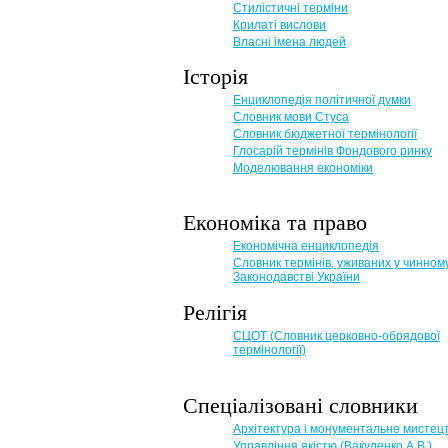
Стилістичні терміни
Крилаті вислови
Власні імена людей
Історія
Енциклопедія політичної думки
Словник мови Стуса
Словник бюджетної термінології
Глосарій термінів Фондового ринку
Моделювання економіки
Економіка та право
Eкономічна енциклопедія
Словник термінів, уживаних у чинном
Законодавстві України
Релігія
СЦОТ (Словник церковно-обрядової
термінології)
Спеціалізовані словники
Архітектура і монументальне мистец
Управління якістю (Вакуленко А.В.)