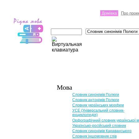
Домівка
Про прое
Мова
Словник синонімів Полюги
Словник антонімів Полюги
Словник українських морфем
УСЕ (Універсальний словник-
енциклопедія)
Орфографічний словник української 
Українсько-російський словник
Словник синонімів Караванського
Словник іншомовник слів