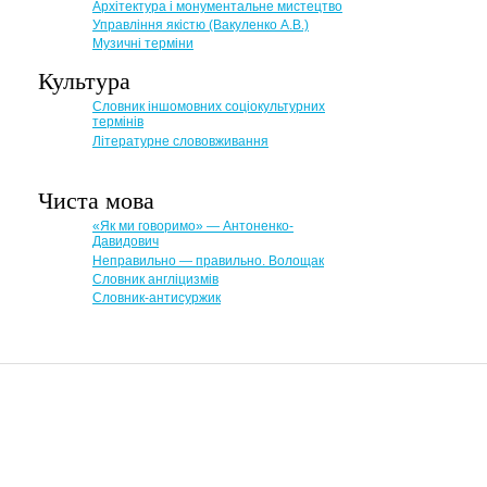
Архітектура і монументальне мистецтво
Управління якістю (Вакуленко А.В.)
Музичні терміни
Культура
Словник іншомовних соціокультурних
термінів
Літературне слововживання
Чиста мова
«Як ми говоримо» — Антоненко-
Давидович
Неправильно — правильно. Волощак
Словник англіцизмів
Словник-антисуржик