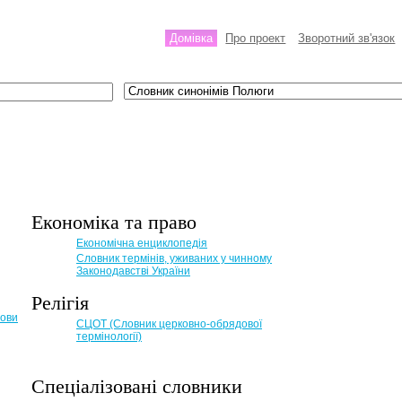
Домівка
Про проект
Зворотний зв'язок
Економіка та право
Eкономічна енциклопедія
Словник термінів, уживаних у чинному
Законодавстві України
Релігія
мови
СЦОТ (Словник церковно-обрядової
термінології)
Спеціалізовані словники