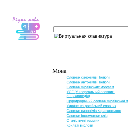
Мова
Словник синонімів Полюги
Словник антонімів Полюги
Словник українських морфем
УСЕ (Універсальний словник-
енциклопедія)
Орфографічний словник української 
Українсько-російський словник
Словник синонімів Караванського
Словник іншомовник слів
Стилістичні терміни
Крилаті вислови