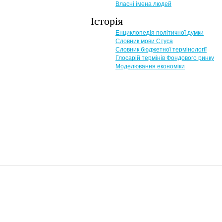
Власні імена людей
Історія
Енциклопедія політичної думки
Словник мови Стуса
Словник бюджетної термінології
Глосарій термінів Фондового ринку
Моделювання економіки