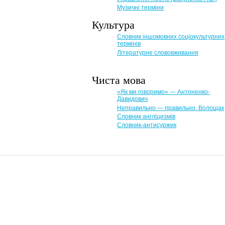
Музичні терміни
Культура
Словник іншомовних соціокультурних
термінів
Літературне слововживання
Чиста мова
«Як ми говоримо» — Антоненко-
Давидович
Неправильно — правильно. Волощак
Словник англіцизмів
Словник-антисуржик