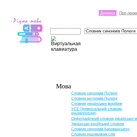
Домівка
Про прое
Мова
Словник синонімів Полюги
Словник антонімів Полюги
Словник українських морфем
УСЕ (Універсальний словник-
енциклопедія)
Орфографічний словник української 
Українсько-російський словник
Словник синонімів Караванського
Словник іншомовник слів