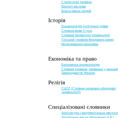
Стилістичні терміни
Крилаті вислови
Власні імена людей
Історія
Енциклопедія політичної думки
Словник мови Стуса
Словник бюджетної термінології
Глосарій термінів Фондового ринку
Моделювання економіки
Економіка та право
Eкономічна енциклопедія
Словник термінів, уживаних у чинном
Законодавстві України
Релігія
СЦОТ (Словник церковно-обрядової
термінології)
Спеціалізовані словники
Архітектура і монументальне мистец
Управління якістю (Вакуленко А.В.)