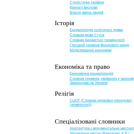
Стилістичні терміни
Крилаті вислови
Власні імена людей
Історія
Енциклопедія політичної думки
Словник мови Стуса
Словник бюджетної термінології
Глосарій термінів Фондового ринку
Моделювання економіки
Економіка та право
Eкономічна енциклопедія
Словник термінів, уживаних у чинном
Законодавстві України
Релігія
СЦОТ (Словник церковно-обрядової
термінології)
Спеціалізовані словники
Архітектура і монументальне мистец
Управління якістю (Вакуленко А.В.)