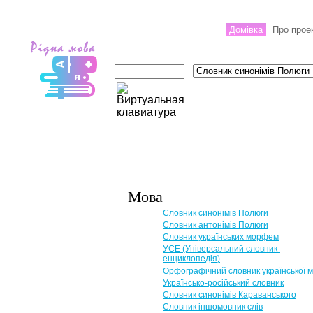
Домівка
Про прое
Мова
Словник синонімів Полюги
Словник антонімів Полюги
Словник українських морфем
УСЕ (Універсальний словник-
енциклопедія)
Орфографічний словник української 
Українсько-російський словник
Словник синонімів Караванського
Словник іншомовник слів