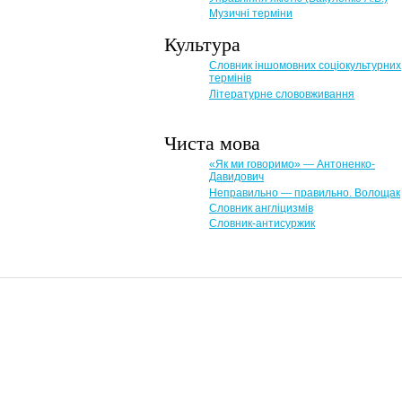
Музичні терміни
Культура
Словник іншомовних соціокультурних
термінів
Літературне слововживання
Чиста мова
«Як ми говоримо» — Антоненко-
Давидович
Неправильно — правильно. Волощак
Словник англіцизмів
Словник-антисуржик