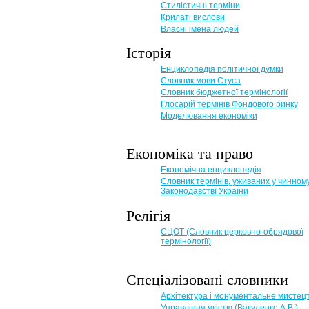
Стилістичні терміни
Крилаті вислови
Власні імена людей
Історія
Енциклопедія політичної думки
Словник мови Стуса
Словник бюджетної термінології
Глосарій термінів Фондового ринку
Моделювання економіки
Економіка та право
Eкономічна енциклопедія
Словник термінів, уживаних у чинном
Законодавстві України
Релігія
СЦОТ (Словник церковно-обрядової
термінології)
Спеціалізовані словники
Архітектура і монументальне мистец
Управління якістю (Вакуленко А.В.)