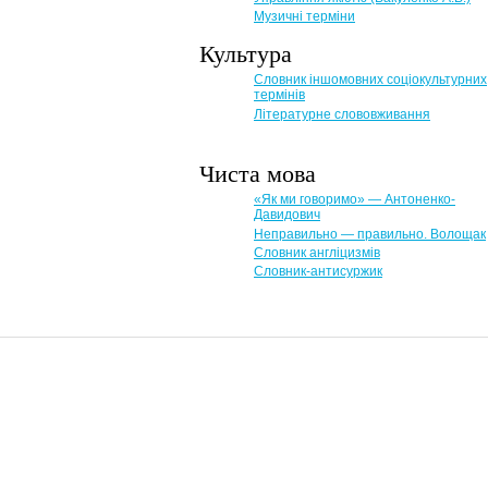
Музичні терміни
Культура
Словник іншомовних соціокультурних
термінів
Літературне слововживання
Чиста мова
«Як ми говоримо» — Антоненко-
Давидович
Неправильно — правильно. Волощак
Словник англіцизмів
Словник-антисуржик