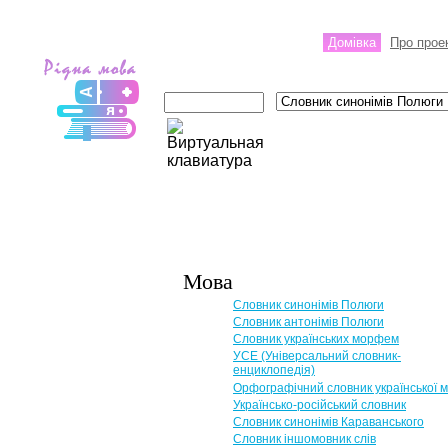
Домівка
Про прое
Мова
Словник синонімів Полюги
Словник антонімів Полюги
Словник українських морфем
УСЕ (Універсальний словник-
енциклопедія)
Орфографічний словник української 
Українсько-російський словник
Словник синонімів Караванського
Словник іншомовник слів