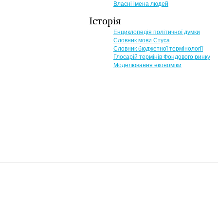
Власні імена людей
Історія
Енциклопедія політичної думки
Словник мови Стуса
Словник бюджетної термінології
Глосарій термінів Фондового ринку
Моделювання економіки