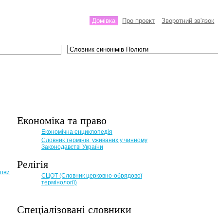
Домівка
Про проект
Зворотний зв'язок
Економіка та право
Eкономічна енциклопедія
Словник термінів, уживаних у чинному
Законодавстві України
Релігія
мови
СЦОТ (Словник церковно-обрядової
термінології)
Спеціалізовані словники