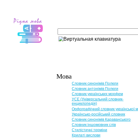
Мова
Словник синонімів Полюги
Словник антонімів Полюги
Словник українських морфем
УСЕ (Універсальний словник-
енциклопедія)
Орфографічний словник української 
Українсько-російський словник
Словник синонімів Караванського
Словник іншомовник слів
Стилістичні терміни
Крилаті вислови