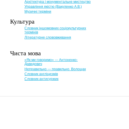
Архітектура і монументальне мистецтво
Управління якістю (Вакуленко А.В.)
Музичні терміни
Культура
Словник іншомовних соціокультурних
термінів
Літературне слововживання
Чиста мова
«Як ми говоримо» — Антоненко-
Давидович
Неправильно — правильно. Волощак
Словник англіцизмів
Словник-антисуржик