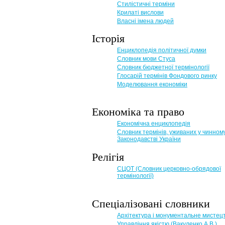
Стилістичні терміни
Крилаті вислови
Власні імена людей
Історія
Енциклопедія політичної думки
Словник мови Стуса
Словник бюджетної термінології
Глосарій термінів Фондового ринку
Моделювання економіки
Економіка та право
Eкономічна енциклопедія
Словник термінів, уживаних у чинном
Законодавстві України
Релігія
СЦОТ (Словник церковно-обрядової
термінології)
Спеціалізовані словники
Архітектура і монументальне мистец
Управління якістю (Вакуленко А.В.)