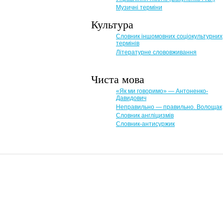
Музичні терміни
Культура
Словник іншомовних соціокультурних
термінів
Літературне слововживання
Чиста мова
«Як ми говоримо» — Антоненко-
Давидович
Неправильно — правильно. Волощак
Словник англіцизмів
Словник-антисуржик