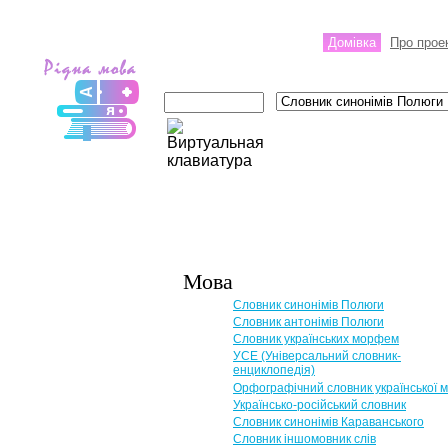
Домівка
Про прое
Мова
Словник синонімів Полюги
Словник антонімів Полюги
Словник українських морфем
УСЕ (Універсальний словник-
енциклопедія)
Орфографічний словник української 
Українсько-російський словник
Словник синонімів Караванського
Словник іншомовник слів