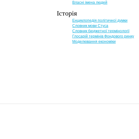
Власні імена людей
Історія
Енциклопедія політичної думки
Словник мови Стуса
Словник бюджетної термінології
Глосарій термінів Фондового ринку
Моделювання економіки