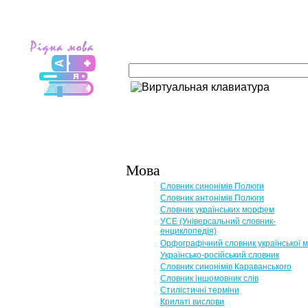
Мова
Словник синонімів Полюги
Словник антонімів Полюги
Словник українських морфем
УСЕ (Універсальний словник-
енциклопедія)
Орфографічний словник української 
Українсько-російський словник
Словник синонімів Караванського
Словник іншомовник слів
Стилістичні терміни
Крилаті вислови