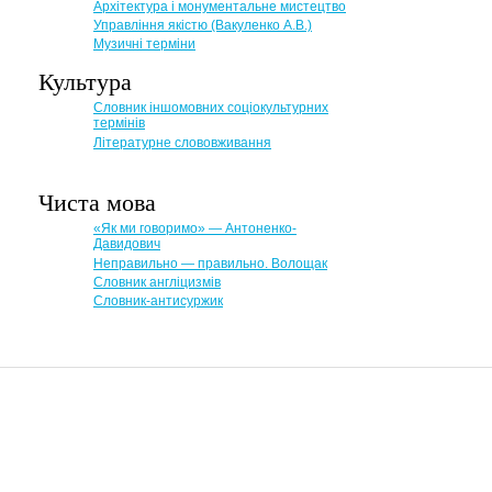
Архітектура і монументальне мистецтво
Управління якістю (Вакуленко А.В.)
Музичні терміни
Культура
Словник іншомовних соціокультурних
термінів
Літературне слововживання
Чиста мова
«Як ми говоримо» — Антоненко-
Давидович
Неправильно — правильно. Волощак
Словник англіцизмів
Словник-антисуржик