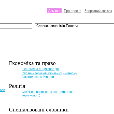
Домівка
Про проект
Зворотний зв'язок
Економіка та право
Eкономічна енциклопедія
Словник термінів, уживаних у чинному
Законодавстві України
Релігія
мови
СЦОТ (Словник церковно-обрядової
термінології)
Спеціалізовані словники