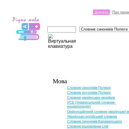
Домівка
Про прое
Мова
Словник синонімів Полюги
Словник антонімів Полюги
Словник українських морфем
УСЕ (Універсальний словник-
енциклопедія)
Орфографічний словник української 
Українсько-російський словник
Словник синонімів Караванського
Словник іншомовник слів