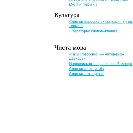
Музичні терміни
Культура
Словник іншомовних соціокультурних
термінів
Літературне слововживання
Чиста мова
«Як ми говоримо» — Антоненко-
Давидович
Неправильно — правильно. Волощак
Словник англіцизмів
Словник-антисуржик