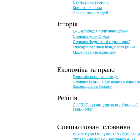
Стилістичні терміни
Крилаті вислови
Власні імена людей
Історія
Енциклопедія політичної думки
Словник мови Стуса
Словник бюджетної термінології
Глосарій термінів Фондового ринку
Моделювання економіки
Економіка та право
Eкономічна енциклопедія
Словник термінів, уживаних у чинном
Законодавстві України
Релігія
СЦОТ (Словник церковно-обрядової
термінології)
Спеціалізовані словники
Архітектура і монументальне мистец
Управління якістю (Вакуленко А.В.)