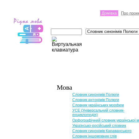
Домівка
Про прое
Мова
Словник синонімів Полюги
Словник антонімів Полюги
Словник українських морфем
УСЕ (Універсальний словник-
енциклопедія)
Орфографічний словник української 
Українсько-російський словник
Словник синонімів Караванського
Словник іншомовник слів