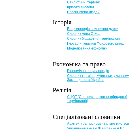
Стилістичні терміни
Крилаті вислови
Власні імена людей
Історія
Енциклопедія політичної думки
Словник мови Стуса
Словник бюджетної термінології
Глосарій термінів Фондового ринку
Моделювання економіки
Економіка та право
Eкономічна енциклопедія
Словник термінів, уживаних у чинном
Законодавстві України
Релігія
СЦОТ (Словник церковно-обрядової
термінології)
Спеціалізовані словники
Архітектура і монументальне мистец
Управління якістю (Вакуленко А.В.)