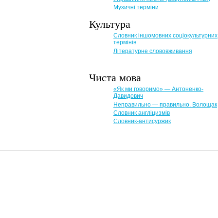
Музичні терміни
Культура
Словник іншомовних соціокультурних
термінів
Літературне слововживання
Чиста мова
«Як ми говоримо» — Антоненко-
Давидович
Неправильно — правильно. Волощак
Словник англіцизмів
Словник-антисуржик