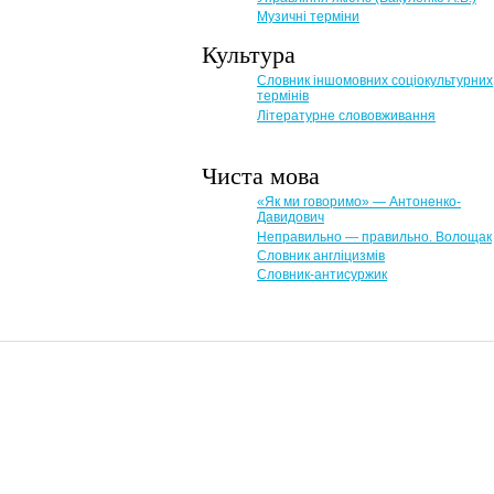
Музичні терміни
Культура
Словник іншомовних соціокультурних
термінів
Літературне слововживання
Чиста мова
«Як ми говоримо» — Антоненко-
Давидович
Неправильно — правильно. Волощак
Словник англіцизмів
Словник-антисуржик