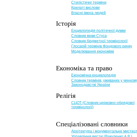
Стилістичні терміни
Крилаті вислови
Власні імена людей
Історія
Енциклопедія політичної думки
Словник мови Стуса
Словник бюджетної термінології
Глосарій термінів Фондового ринку
Моделювання економіки
Економіка та право
Eкономічна енциклопедія
Словник термінів, уживаних у чинном
Законодавстві України
Релігія
СЦОТ (Словник церковно-обрядової
термінології)
Спеціалізовані словники
Архітектура і монументальне мистец
Управління якістю (Вакуленко А.В.)