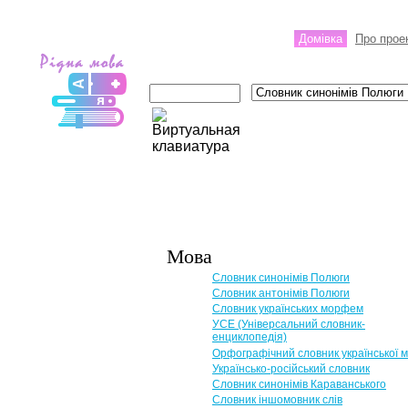
Домівка
Про прое
Мова
Словник синонімів Полюги
Словник антонімів Полюги
Словник українських морфем
УСЕ (Універсальний словник-
енциклопедія)
Орфографічний словник української 
Українсько-російський словник
Словник синонімів Караванського
Словник іншомовник слів