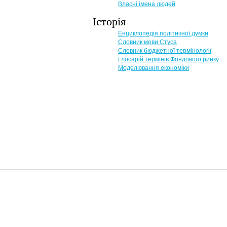
Власні імена людей
Історія
Енциклопедія політичної думки
Словник мови Стуса
Словник бюджетної термінології
Глосарій термінів Фондового ринку
Моделювання економіки