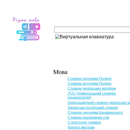
Мова
Словник синонімів Полюги
Словник антонімів Полюги
Словник українських морфем
УСЕ (Універсальний словник-
енциклопедія)
Орфографічний словник української 
Українсько-російський словник
Словник синонімів Караванського
Словник іншомовник слів
Стилістичні терміни
Крилаті вислови