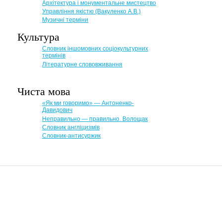
Архітектура і монументальне мистецтво
Управління якістю (Вакуленко А.В.)
Музичні терміни
Культура
Словник іншомовних соціокультурних
термінів
Літературне слововживання
Чиста мова
«Як ми говоримо» — Антоненко-
Давидович
Неправильно — правильно. Волощак
Словник англіцизмів
Словник-антисуржик