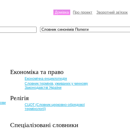
Домівка
Про проект
Зворотний зв'язок
Економіка та право
Eкономічна енциклопедія
Словник термінів, уживаних у чинному
Законодавстві України
Релігія
мови
СЦОТ (Словник церковно-обрядової
термінології)
Спеціалізовані словники