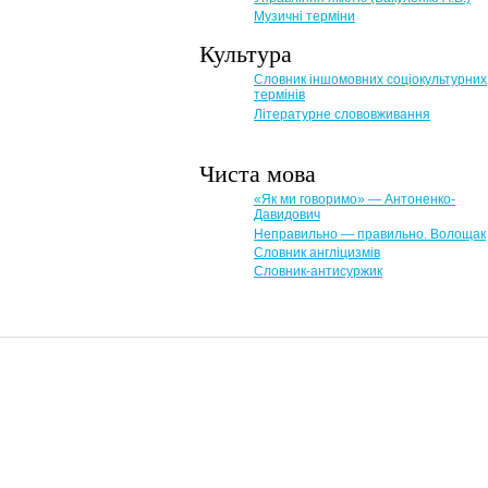
Музичні терміни
Культура
Словник іншомовних соціокультурних
термінів
Літературне слововживання
Чиста мова
«Як ми говоримо» — Антоненко-
Давидович
Неправильно — правильно. Волощак
Словник англіцизмів
Словник-антисуржик