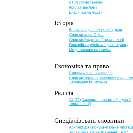
Стилістичні терміни
Крилаті вислови
Власні імена людей
Історія
Енциклопедія політичної думки
Словник мови Стуса
Словник бюджетної термінології
Глосарій термінів Фондового ринку
Моделювання економіки
Економіка та право
Eкономічна енциклопедія
Словник термінів, уживаних у чинном
Законодавстві України
Релігія
СЦОТ (Словник церковно-обрядової
термінології)
Спеціалізовані словники
Архітектура і монументальне мистец
Управління якістю (Вакуленко А.В.)