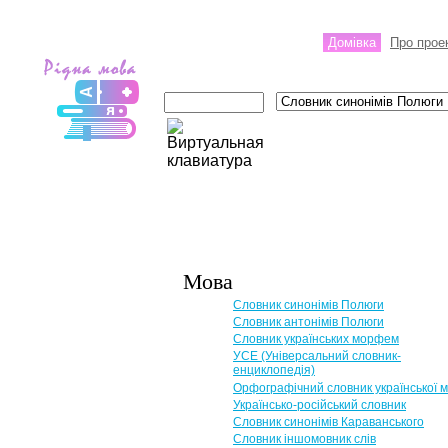
Домівка
Про прое
Мова
Словник синонімів Полюги
Словник антонімів Полюги
Словник українських морфем
УСЕ (Універсальний словник-
енциклопедія)
Орфографічний словник української 
Українсько-російський словник
Словник синонімів Караванського
Словник іншомовник слів