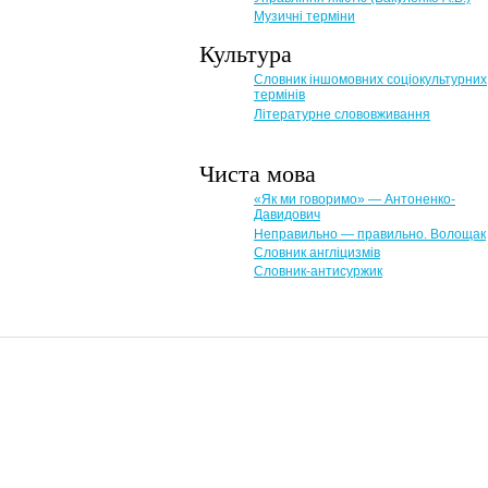
Музичні терміни
Культура
Словник іншомовних соціокультурних
термінів
Літературне слововживання
Чиста мова
«Як ми говоримо» — Антоненко-
Давидович
Неправильно — правильно. Волощак
Словник англіцизмів
Словник-антисуржик