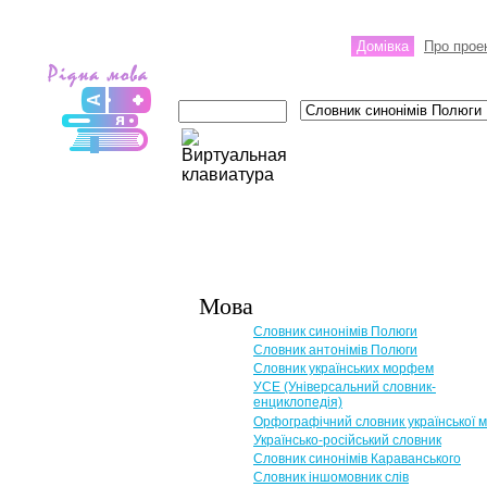
Домівка
Про прое
Мова
Словник синонімів Полюги
Словник антонімів Полюги
Словник українських морфем
УСЕ (Універсальний словник-
енциклопедія)
Орфографічний словник української 
Українсько-російський словник
Словник синонімів Караванського
Словник іншомовник слів