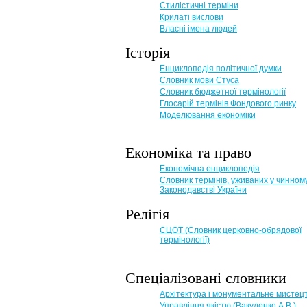
Стилістичні терміни
Крилаті вислови
Власні імена людей
Історія
Енциклопедія політичної думки
Словник мови Стуса
Словник бюджетної термінології
Глосарій термінів Фондового ринку
Моделювання економіки
Економіка та право
Eкономічна енциклопедія
Словник термінів, уживаних у чинном
Законодавстві України
Релігія
СЦОТ (Словник церковно-обрядової
термінології)
Спеціалізовані словники
Архітектура і монументальне мистец
Управління якістю (Вакуленко А.В.)