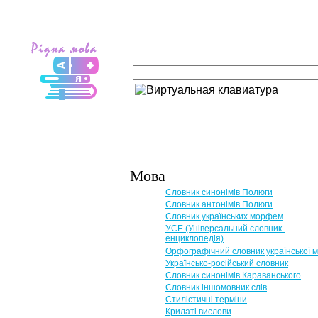
Мова
Словник синонімів Полюги
Словник антонімів Полюги
Словник українських морфем
УСЕ (Універсальний словник-
енциклопедія)
Орфографічний словник української 
Українсько-російський словник
Словник синонімів Караванського
Словник іншомовник слів
Стилістичні терміни
Крилаті вислови