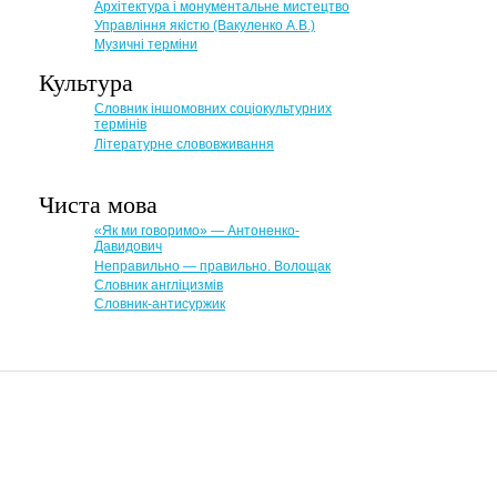
Архітектура і монументальне мистецтво
Управління якістю (Вакуленко А.В.)
Музичні терміни
Культура
Словник іншомовних соціокультурних
термінів
Літературне слововживання
Чиста мова
«Як ми говоримо» — Антоненко-
Давидович
Неправильно — правильно. Волощак
Словник англіцизмів
Словник-антисуржик