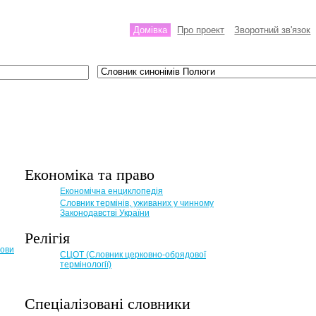
Домівка
Про проект
Зворотний зв'язок
Економіка та право
Eкономічна енциклопедія
Словник термінів, уживаних у чинному
Законодавстві України
Релігія
мови
СЦОТ (Словник церковно-обрядової
термінології)
Спеціалізовані словники