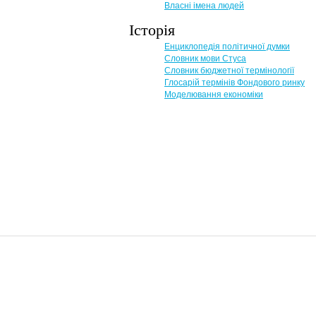
Власні імена людей
Історія
Енциклопедія політичної думки
Словник мови Стуса
Словник бюджетної термінології
Глосарій термінів Фондового ринку
Моделювання економіки