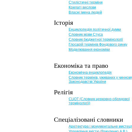
Стилістичні терміни
Крилаті вислови
Власні імена людей
Історія
Енциклопедія політичної думки
Словник мови Стуса
Словник бюджетної термінології
Глосарій термінів Фондового ринку
Моделювання економіки
Економіка та право
Eкономічна енциклопедія
Словник термінів, уживаних у чинном
Законодавстві України
Релігія
СЦОТ (Словник церковно-обрядової
термінології)
Спеціалізовані словники
Архітектура і монументальне мистец
Управління якістю (Вакуленко А.В.)