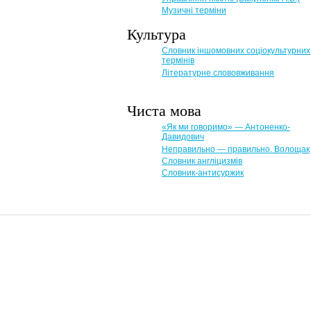
Музичні терміни
Культура
Словник іншомовних соціокультурних
термінів
Літературне слововживання
Чиста мова
«Як ми говоримо» — Антоненко-
Давидович
Неправильно — правильно. Волощак
Словник англіцизмів
Словник-антисуржик