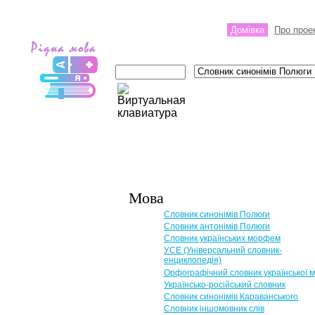
Домівка
Про прое
Мова
Словник синонімів Полюги
Словник антонімів Полюги
Словник українських морфем
УСЕ (Універсальний словник-
енциклопедія)
Орфографічний словник української 
Українсько-російський словник
Словник синонімів Караванського
Словник іншомовник слів