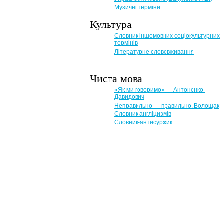
Музичні терміни
Культура
Словник іншомовних соціокультурних
термінів
Літературне слововживання
Чиста мова
«Як ми говоримо» — Антоненко-
Давидович
Неправильно — правильно. Волощак
Словник англіцизмів
Словник-антисуржик