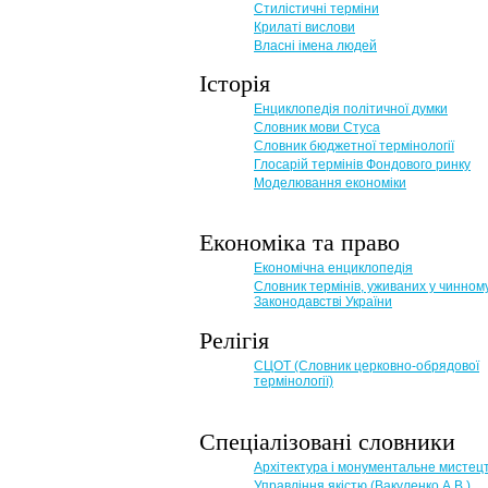
Стилістичні терміни
Крилаті вислови
Власні імена людей
Історія
Енциклопедія політичної думки
Словник мови Стуса
Словник бюджетної термінології
Глосарій термінів Фондового ринку
Моделювання економіки
Економіка та право
Eкономічна енциклопедія
Словник термінів, уживаних у чинном
Законодавстві України
Релігія
СЦОТ (Словник церковно-обрядової
термінології)
Спеціалізовані словники
Архітектура і монументальне мистец
Управління якістю (Вакуленко А.В.)