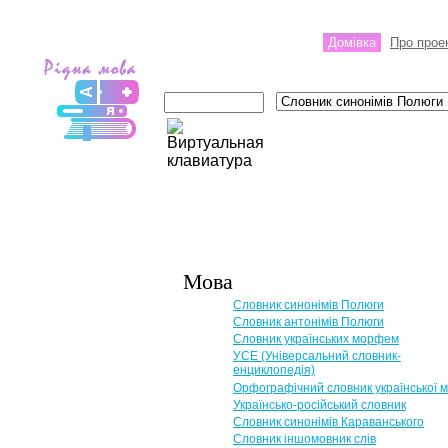
Домівка
Про прое
Мова
Словник синонімів Полюги
Словник антонімів Полюги
Словник українських морфем
УСЕ (Універсальний словник-
енциклопедія)
Орфографічний словник української 
Українсько-російський словник
Словник синонімів Караванського
Словник іншомовник слів