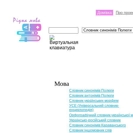
Домівка
Про прое
Мова
Словник синонімів Полюги
Словник антонімів Полюги
Словник українських морфем
УСЕ (Універсальний словник-
енциклопедія)
Орфографічний словник української 
Українсько-російський словник
Словник синонімів Караванського
Словник іншомовник слів