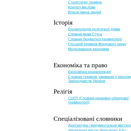
Стилістичні терміни
Крилаті вислови
Власні імена людей
Історія
Енциклопедія політичної думки
Словник мови Стуса
Словник бюджетної термінології
Глосарій термінів Фондового ринку
Моделювання економіки
Економіка та право
Eкономічна енциклопедія
Словник термінів, уживаних у чинном
Законодавстві України
Релігія
СЦОТ (Словник церковно-обрядової
термінології)
Спеціалізовані словники
Архітектура і монументальне мистец
Управління якістю (Вакуленко А.В.)