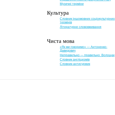
Музичні терміни
Культура
Словник іншомовних соціокультурних
термінів
Літературне слововживання
Чиста мова
«Як ми говоримо» — Антоненко-
Давидович
Неправильно — правильно. Волощак
Словник англіцизмів
Словник-антисуржик