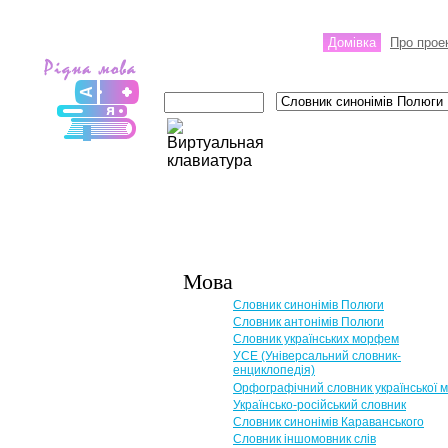
Домівка
Про прое
Мова
Словник синонімів Полюги
Словник антонімів Полюги
Словник українських морфем
УСЕ (Універсальний словник-
енциклопедія)
Орфографічний словник української 
Українсько-російський словник
Словник синонімів Караванського
Словник іншомовник слів