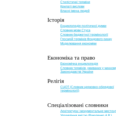
Стилістичні терміни
Крилаті вислови
Власні імена людей
Історія
Енциклопедія політичної думки
Словник мови Стуса
Словник бюджетної термінології
Глосарій термінів Фондового ринку
Моделювання економіки
Економіка та право
Eкономічна енциклопедія
Словник термінів, уживаних у чинном
Законодавстві України
Релігія
СЦОТ (Словник церковно-обрядової
термінології)
Спеціалізовані словники
Архітектура і монументальне мистец
Управління якістю (Вакуленко А.В.)