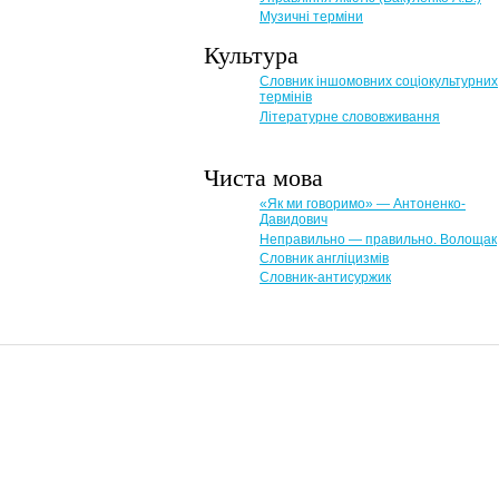
Музичні терміни
Культура
Словник іншомовних соціокультурних
термінів
Літературне слововживання
Чиста мова
«Як ми говоримо» — Антоненко-
Давидович
Неправильно — правильно. Волощак
Словник англіцизмів
Словник-антисуржик