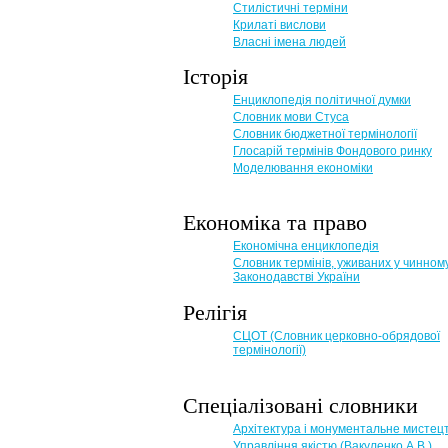
Стилістичні терміни
Крилаті вислови
Власні імена людей
Історія
Енциклопедія політичної думки
Словник мови Стуса
Словник бюджетної термінології
Глосарій термінів Фондового ринку
Моделювання економіки
Економіка та право
Eкономічна енциклопедія
Словник термінів, уживаних у чинном
Законодавстві України
Релігія
СЦОТ (Словник церковно-обрядової
термінології)
Спеціалізовані словники
Архітектура і монументальне мистец
Управління якістю (Вакуленко А.В.)