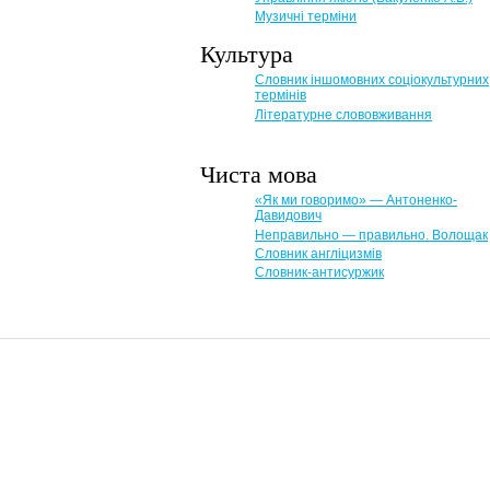
Музичні терміни
Культура
Словник іншомовних соціокультурних
термінів
Літературне слововживання
Чиста мова
«Як ми говоримо» — Антоненко-
Давидович
Неправильно — правильно. Волощак
Словник англіцизмів
Словник-антисуржик