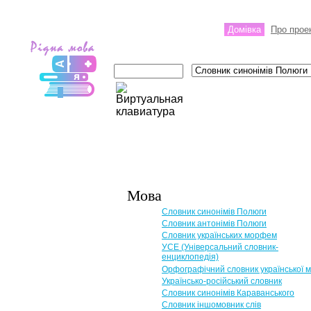
Домівка
Про прое
Мова
Словник синонімів Полюги
Словник антонімів Полюги
Словник українських морфем
УСЕ (Універсальний словник-
енциклопедія)
Орфографічний словник української 
Українсько-російський словник
Словник синонімів Караванського
Словник іншомовник слів