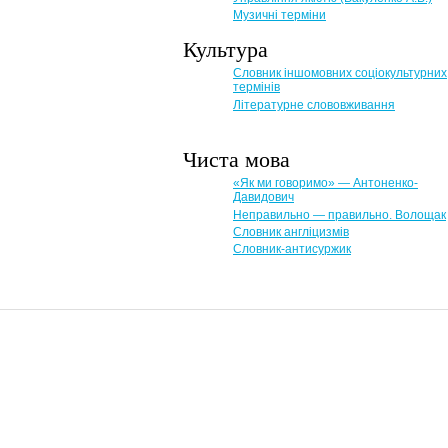
Музичні терміни
Культура
Словник іншомовних соціокультурних
термінів
Літературне слововживання
Чиста мова
«Як ми говоримо» — Антоненко-
Давидович
Неправильно — правильно. Волощак
Словник англіцизмів
Словник-антисуржик