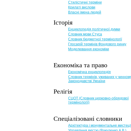
Стилістичні терміни
Крилаті вислови
Власні імена людей
Історія
Енциклопедія політичної думки
Словник мови Стуса
Словник бюджетної термінології
Глосарій термінів Фондового ринку
Моделювання економіки
Економіка та право
Eкономічна енциклопедія
Словник термінів, уживаних у чинном
Законодавстві України
Релігія
СЦОТ (Словник церковно-обрядової
термінології)
Спеціалізовані словники
Архітектура і монументальне мистец
Управління якістю (Вакуленко А.В.)