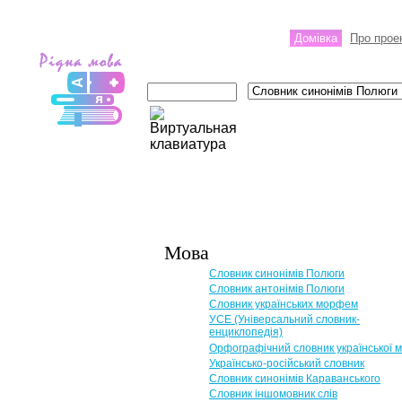
Домівка
Про прое
Мова
Словник синонімів Полюги
Словник антонімів Полюги
Словник українських морфем
УСЕ (Універсальний словник-
енциклопедія)
Орфографічний словник української 
Українсько-російський словник
Словник синонімів Караванського
Словник іншомовник слів