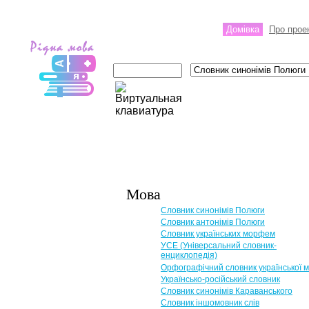
Домівка
Про прое
Мова
Словник синонімів Полюги
Словник антонімів Полюги
Словник українських морфем
УСЕ (Універсальний словник-
енциклопедія)
Орфографічний словник української 
Українсько-російський словник
Словник синонімів Караванського
Словник іншомовник слів