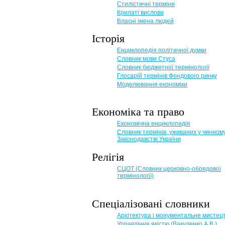
Стилістичні терміни
Крилаті вислови
Власні імена людей
Історія
Енциклопедія політичної думки
Словник мови Стуса
Словник бюджетної термінології
Глосарій термінів Фондового ринку
Моделювання економіки
Економіка та право
Eкономічна енциклопедія
Словник термінів, уживаних у чинном
Законодавстві України
Релігія
СЦОТ (Словник церковно-обрядової
термінології)
Спеціалізовані словники
Архітектура і монументальне мистец
Управління якістю (Вакуленко А.В.)