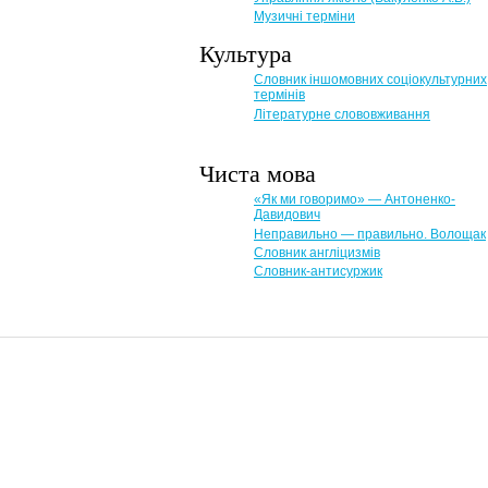
Музичні терміни
Культура
Словник іншомовних соціокультурних
термінів
Літературне слововживання
Чиста мова
«Як ми говоримо» — Антоненко-
Давидович
Неправильно — правильно. Волощак
Словник англіцизмів
Словник-антисуржик