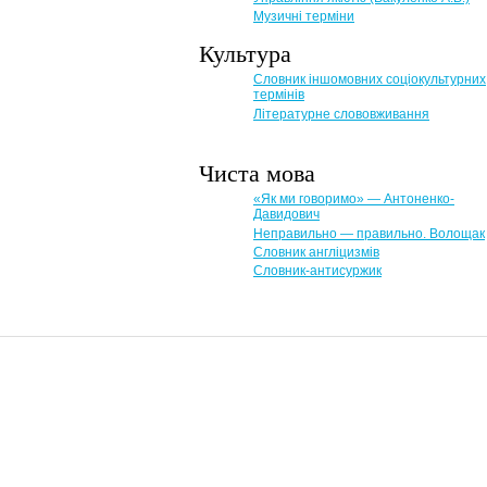
Музичні терміни
Культура
Словник іншомовних соціокультурних
термінів
Літературне слововживання
Чиста мова
«Як ми говоримо» — Антоненко-
Давидович
Неправильно — правильно. Волощак
Словник англіцизмів
Словник-антисуржик