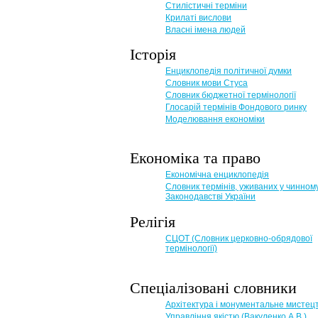
Стилістичні терміни
Крилаті вислови
Власні імена людей
Історія
Енциклопедія політичної думки
Словник мови Стуса
Словник бюджетної термінології
Глосарій термінів Фондового ринку
Моделювання економіки
Економіка та право
Eкономічна енциклопедія
Словник термінів, уживаних у чинном
Законодавстві України
Релігія
СЦОТ (Словник церковно-обрядової
термінології)
Спеціалізовані словники
Архітектура і монументальне мистец
Управління якістю (Вакуленко А.В.)