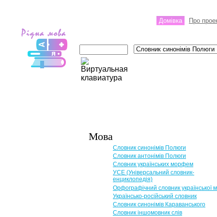
Домівка
Про прое
Мова
Словник синонімів Полюги
Словник антонімів Полюги
Словник українських морфем
УСЕ (Універсальний словник-
енциклопедія)
Орфографічний словник української 
Українсько-російський словник
Словник синонімів Караванського
Словник іншомовник слів