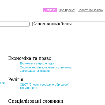
Домівка
Про проект
Зворотний зв'язок
Економіка та право
Eкономічна енциклопедія
Словник термінів, уживаних у чинному
Законодавстві України
Релігія
мови
СЦОТ (Словник церковно-обрядової
термінології)
Спеціалізовані словники