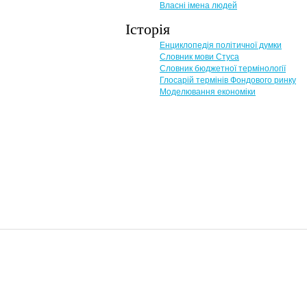
Власні імена людей
Історія
Енциклопедія політичної думки
Словник мови Стуса
Словник бюджетної термінології
Глосарій термінів Фондового ринку
Моделювання економіки