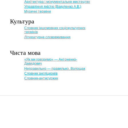
Архітектура і монументальне мистецтво
Управління якістю (Вакуленко А.В.)
Музичні терміни
Культура
Словник іншомовних соціокультурних
термінів
Літературне слововживання
Чиста мова
«Як ми говоримо» — Антоненко-
Давидович
Неправильно — правильно. Волощак
Словник англіцизмів
Словник-антисуржик