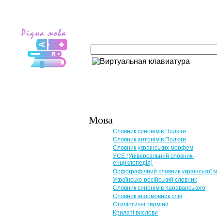
Мова
Словник синонімів Полюги
Словник антонімів Полюги
Словник українських морфем
УСЕ (Універсальний словник-
енциклопедія)
Орфографічний словник української 
Українсько-російський словник
Словник синонімів Караванського
Словник іншомовник слів
Стилістичні терміни
Крилаті вислови