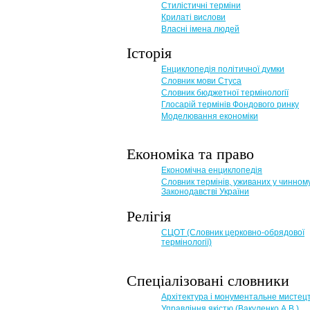
Стилістичні терміни
Крилаті вислови
Власні імена людей
Історія
Енциклопедія політичної думки
Словник мови Стуса
Словник бюджетної термінології
Глосарій термінів Фондового ринку
Моделювання економіки
Економіка та право
Eкономічна енциклопедія
Словник термінів, уживаних у чинном
Законодавстві України
Релігія
СЦОТ (Словник церковно-обрядової
термінології)
Спеціалізовані словники
Архітектура і монументальне мистец
Управління якістю (Вакуленко А.В.)