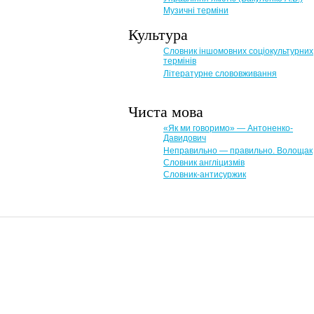
Музичні терміни
Культура
Словник іншомовних соціокультурних
термінів
Літературне слововживання
Чиста мова
«Як ми говоримо» — Антоненко-
Давидович
Неправильно — правильно. Волощак
Словник англіцизмів
Словник-антисуржик