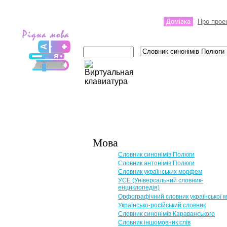
Домівка
Про прое
Мова
Словник синонімів Полюги
Словник антонімів Полюги
Словник українських морфем
УСЕ (Універсальний словник-
енциклопедія)
Орфографічний словник української 
Українсько-російський словник
Словник синонімів Караванського
Словник іншомовник слів