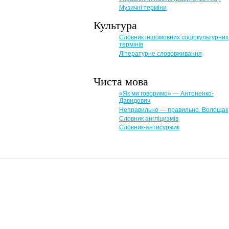
Музичні терміни
Культура
Словник іншомовних соціокультурних
термінів
Літературне слововживання
Чиста мова
«Як ми говоримо» — Антоненко-
Давидович
Неправильно — правильно. Волощак
Словник англіцизмів
Словник-антисуржик