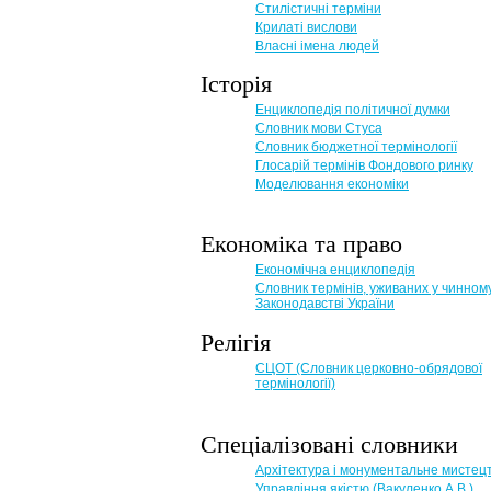
Стилістичні терміни
Крилаті вислови
Власні імена людей
Історія
Енциклопедія політичної думки
Словник мови Стуса
Словник бюджетної термінології
Глосарій термінів Фондового ринку
Моделювання економіки
Економіка та право
Eкономічна енциклопедія
Словник термінів, уживаних у чинном
Законодавстві України
Релігія
СЦОТ (Словник церковно-обрядової
термінології)
Спеціалізовані словники
Архітектура і монументальне мистец
Управління якістю (Вакуленко А.В.)