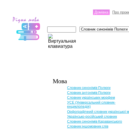
Домівка
Про прое
Мова
Словник синонімів Полюги
Словник антонімів Полюги
Словник українських морфем
УСЕ (Універсальний словник-
енциклопедія)
Орфографічний словник української 
Українсько-російський словник
Словник синонімів Караванського
Словник іншомовник слів