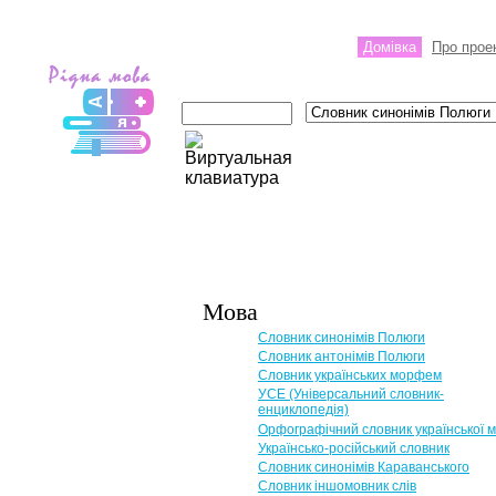
Домівка
Про прое
Мова
Словник синонімів Полюги
Словник антонімів Полюги
Словник українських морфем
УСЕ (Універсальний словник-
енциклопедія)
Орфографічний словник української 
Українсько-російський словник
Словник синонімів Караванського
Словник іншомовник слів