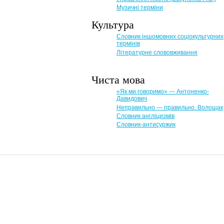
Музичні терміни
Культура
Словник іншомовних соціокультурних
термінів
Літературне слововживання
Чиста мова
«Як ми говоримо» — Антоненко-
Давидович
Неправильно — правильно. Волощак
Словник англіцизмів
Словник-антисуржик