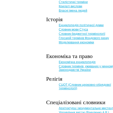
Стилістичні терміни
Крилаті вислови
Власні імена людей
Історія
Енциклопедія політичної думки
Словник мови Стуса
Словник бюджетної термінології
Глосарій термінів Фондового ринку
Моделювання економіки
Економіка та право
Eкономічна енциклопедія
Словник термінів, уживаних у чинном
Законодавстві України
Релігія
СЦОТ (Словник церковно-обрядової
термінології)
Спеціалізовані словники
Архітектура і монументальне мистец
Управління якістю (Вакуленко А.В.)