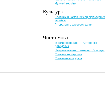
Музичні терміни
Культура
Словник іншомовних соціокультурних
термінів
Літературне слововживання
Чиста мова
«Як ми говоримо» — Антоненко-
Давидович
Неправильно — правильно. Волощак
Словник англіцизмів
Словник-антисуржик