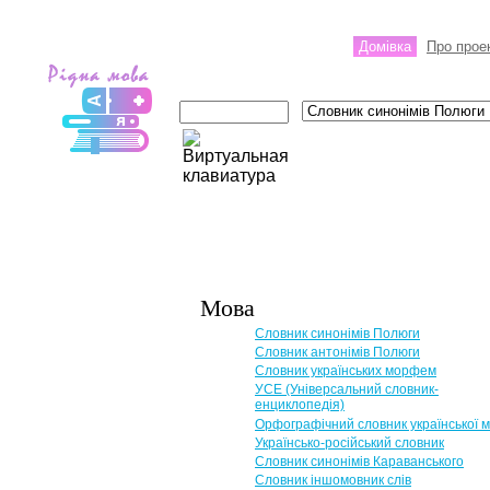
Домівка
Про прое
Мова
Словник синонімів Полюги
Словник антонімів Полюги
Словник українських морфем
УСЕ (Універсальний словник-
енциклопедія)
Орфографічний словник української 
Українсько-російський словник
Словник синонімів Караванського
Словник іншомовник слів