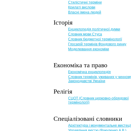
Стилістичні терміни
Крилаті вислови
Власні імена людей
Історія
Енциклопедія політичної думки
Словник мови Стуса
Словник бюджетної термінології
Глосарій термінів Фондового ринку
Моделювання економіки
Економіка та право
Eкономічна енциклопедія
Словник термінів, уживаних у чинном
Законодавстві України
Релігія
СЦОТ (Словник церковно-обрядової
термінології)
Спеціалізовані словники
Архітектура і монументальне мистец
Управління якістю (Вакуленко А.В.)