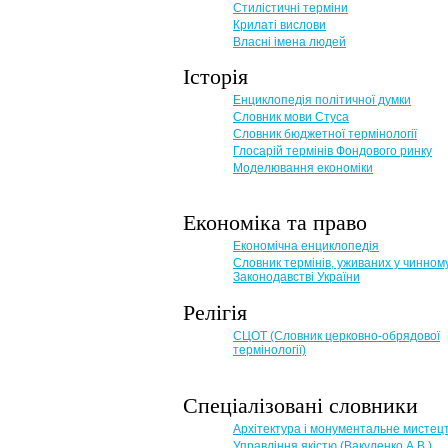
Стилістичні терміни
Крилаті вислови
Власні імена людей
Історія
Енциклопедія політичної думки
Словник мови Стуса
Словник бюджетної термінології
Глосарій термінів Фондового ринку
Моделювання економіки
Економіка та право
Eкономічна енциклопедія
Словник термінів, уживаних у чинном
Законодавстві України
Релігія
СЦОТ (Словник церковно-обрядової
термінології)
Спеціалізовані словники
Архітектура і монументальне мистец
Управління якістю (Вакуленко А.В.)