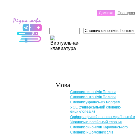
Домівка
Про прое
Мова
Словник синонімів Полюги
Словник антонімів Полюги
Словник українських морфем
УСЕ (Універсальний словник-
енциклопедія)
Орфографічний словник української 
Українсько-російський словник
Словник синонімів Караванського
Словник іншомовник слів