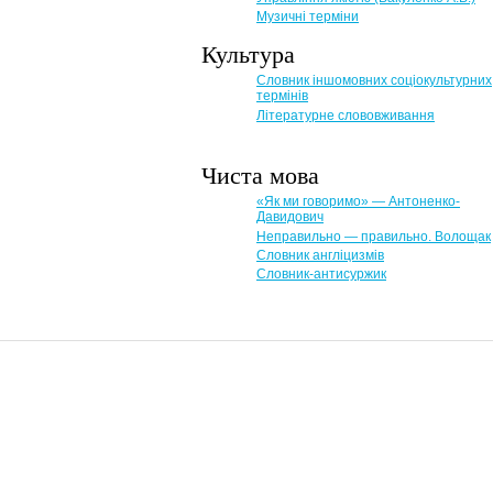
Музичні терміни
Культура
Словник іншомовних соціокультурних
термінів
Літературне слововживання
Чиста мова
«Як ми говоримо» — Антоненко-
Давидович
Неправильно — правильно. Волощак
Словник англіцизмів
Словник-антисуржик