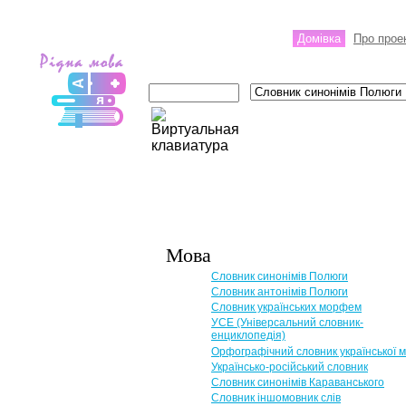
Домівка
Про прое
Мова
Словник синонімів Полюги
Словник антонімів Полюги
Словник українських морфем
УСЕ (Універсальний словник-
енциклопедія)
Орфографічний словник української 
Українсько-російський словник
Словник синонімів Караванського
Словник іншомовник слів