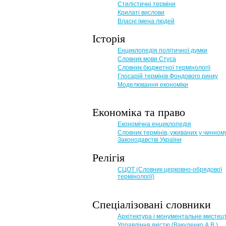
Стилістичні терміни
Крилаті вислови
Власні імена людей
Історія
Енциклопедія політичної думки
Словник мови Стуса
Словник бюджетної термінології
Глосарій термінів Фондового ринку
Моделювання економіки
Економіка та право
Eкономічна енциклопедія
Словник термінів, уживаних у чинном
Законодавстві України
Релігія
СЦОТ (Словник церковно-обрядової
термінології)
Спеціалізовані словники
Архітектура і монументальне мистец
Управління якістю (Вакуленко А.В.)