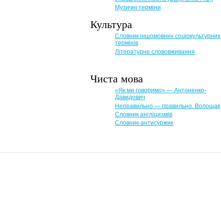
Музичні терміни
Культура
Словник іншомовних соціокультурних
термінів
Літературне слововживання
Чиста мова
«Як ми говоримо» — Антоненко-
Давидович
Неправильно — правильно. Волощак
Словник англіцизмів
Словник-антисуржик