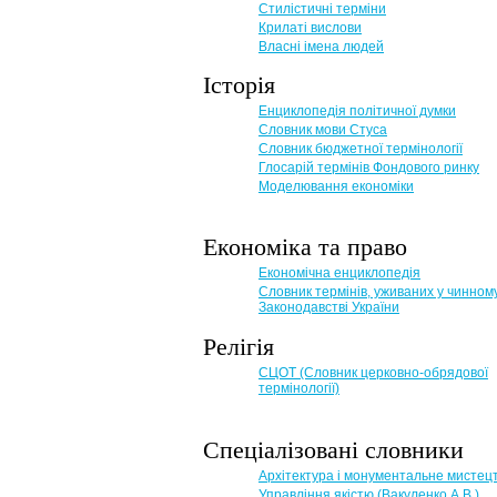
Стилістичні терміни
Крилаті вислови
Власні імена людей
Історія
Енциклопедія політичної думки
Словник мови Стуса
Словник бюджетної термінології
Глосарій термінів Фондового ринку
Моделювання економіки
Економіка та право
Eкономічна енциклопедія
Словник термінів, уживаних у чинном
Законодавстві України
Релігія
СЦОТ (Словник церковно-обрядової
термінології)
Спеціалізовані словники
Архітектура і монументальне мистец
Управління якістю (Вакуленко А.В.)