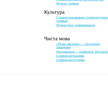
Музичні терміни
Культура
Словник іншомовних соціокультурних
термінів
Літературне слововживання
Чиста мова
«Як ми говоримо» — Антоненко-
Давидович
Неправильно — правильно. Волощак
Словник англіцизмів
Словник-антисуржик