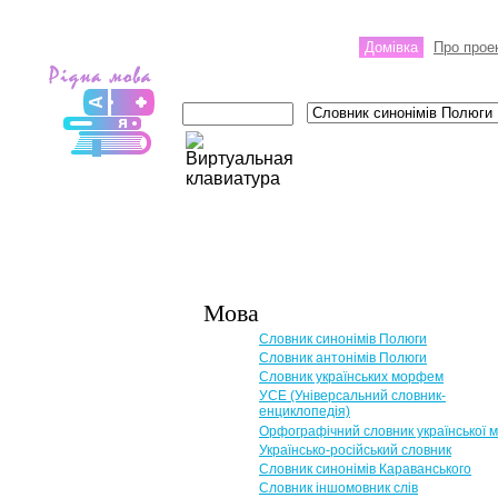
Домівка
Про прое
Мова
Словник синонімів Полюги
Словник антонімів Полюги
Словник українських морфем
УСЕ (Універсальний словник-
енциклопедія)
Орфографічний словник української 
Українсько-російський словник
Словник синонімів Караванського
Словник іншомовник слів