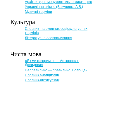
Архітектура і монументальне мистецтво
Управління якістю (Вакуленко А.В.)
Музичні терміни
Культура
Словник іншомовних соціокультурних
термінів
Літературне слововживання
Чиста мова
«Як ми говоримо» — Антоненко-
Давидович
Неправильно — правильно. Волощак
Словник англіцизмів
Словник-антисуржик