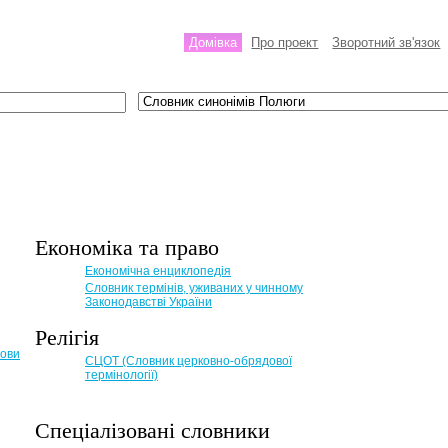
Домівка
Про проект
Зворотний зв'язок
Економіка та право
Eкономічна енциклопедія
Словник термінів, уживаних у чинному
Законодавстві України
Релігія
мови
СЦОТ (Словник церковно-обрядової
термінології)
Спеціалізовані словники