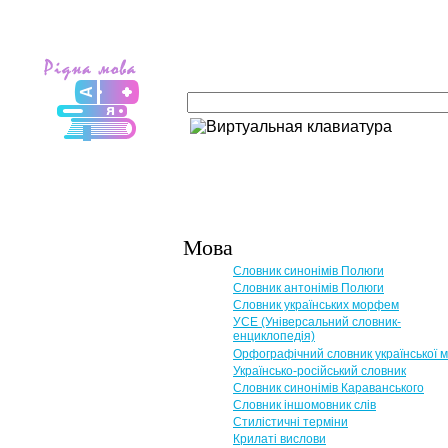
Мова
Словник синонімів Полюги
Словник антонімів Полюги
Словник українських морфем
УСЕ (Універсальний словник-
енциклопедія)
Орфографічний словник української 
Українсько-російський словник
Словник синонімів Караванського
Словник іншомовник слів
Стилістичні терміни
Крилаті вислови