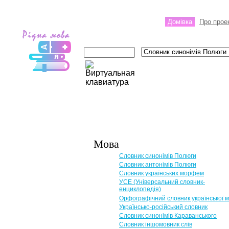
Домівка
Про прое
Мова
Словник синонімів Полюги
Словник антонімів Полюги
Словник українських морфем
УСЕ (Універсальний словник-
енциклопедія)
Орфографічний словник української 
Українсько-російський словник
Словник синонімів Караванського
Словник іншомовник слів