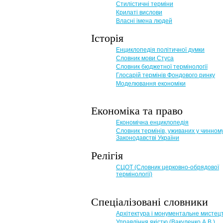
Стилістичні терміни
Крилаті вислови
Власні імена людей
Історія
Енциклопедія політичної думки
Словник мови Стуса
Словник бюджетної термінології
Глосарій термінів Фондового ринку
Моделювання економіки
Економіка та право
Eкономічна енциклопедія
Словник термінів, уживаних у чинном
Законодавстві України
Релігія
СЦОТ (Словник церковно-обрядової
термінології)
Спеціалізовані словники
Архітектура і монументальне мистец
Управління якістю (Вакуленко А.В.)