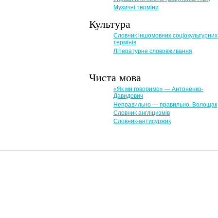
Музичні терміни
Культура
Словник іншомовних соціокультурних
термінів
Літературне слововживання
Чиста мова
«Як ми говоримо» — Антоненко-
Давидович
Неправильно — правильно. Волощак
Словник англіцизмів
Словник-антисуржик