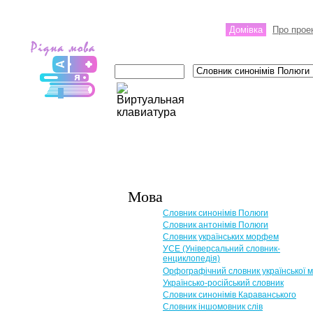
Домівка
Про прое
Мова
Словник синонімів Полюги
Словник антонімів Полюги
Словник українських морфем
УСЕ (Універсальний словник-
енциклопедія)
Орфографічний словник української 
Українсько-російський словник
Словник синонімів Караванського
Словник іншомовник слів