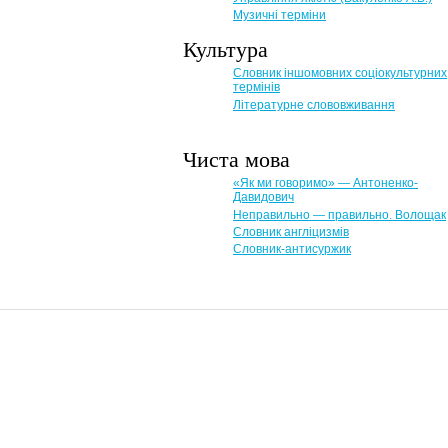
Музичні терміни
Культура
Словник іншомовних соціокультурних
термінів
Літературне слововживання
Чиста мова
«Як ми говоримо» — Антоненко-
Давидович
Неправильно — правильно. Волощак
Словник англіцизмів
Словник-антисуржик