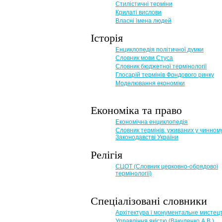
Стилістичні терміни
Крилаті вислови
Власні імена людей
Історія
Енциклопедія політичної думки
Словник мови Стуса
Словник бюджетної термінології
Глосарій термінів Фондового ринку
Моделювання економіки
Економіка та право
Eкономічна енциклопедія
Словник термінів, уживаних у чинном
Законодавстві України
Релігія
СЦОТ (Словник церковно-обрядової
термінології)
Спеціалізовані словники
Архітектура і монументальне мистец
Управління якістю (Вакуленко А.В.)